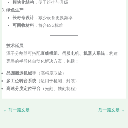
​模块化结构​
​，便于维护与升级
​绿色生产​
​长寿命设计​
​，减少设备更换频率
​可回收材料​
​，符合ESG标准
​技术延展​
潭子分割器可搭配​
​直线模组、伺服电机、机器人系统​
​，构建
完整的半导体自动化解决方案，包括：
​晶圆搬运机械手​
​（高精度取放）
​多工位转台系统​
​（适用于检测、封装）
​高速分度定位平台​
​（光刻、蚀刻制程）
←
前一篇文章
后一篇文章
→