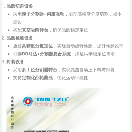
​晶圆切割设备​
采用​
​潭子分割器+伺服驱动​
​，实现高精度分度切割，减少
崩边
搭配​
​真空吸附转台​
​，确保晶圆稳定定位
​晶圆检测设备​
通过​
​高精度分度定位​
​，实现自动旋转检测，提升检测效率
可选​
​DD马达+分割器复合系统​
​，满足纳米级定位需求
​封装设备​
采用​
​多工位分割器转台​
​，实现晶圆自动上下料与封装
支持​
​定制化凸轮曲线​
​，优化运动平稳性