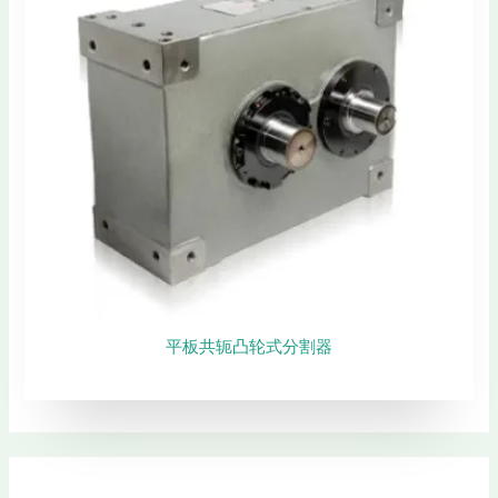
平板共轭凸轮式分割器