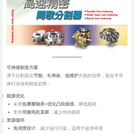
​可持续制造方案​
潭子分割器在​
​节能、长寿命、低维护​
​方面的优势，契合半导
体行业绿色制造趋势：
​能源优化​
采用​
​低摩擦轴承+优化凸轮曲线​
​，降低能耗
支持​
​伺服电机直驱​
​，减少传动损耗
​资源循环​
​免润滑设计​
​，减少油污污染，适用于超净环境