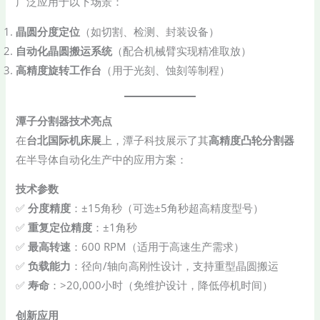
广泛应用于以下场景：
​晶圆分度定位​
​（如切割、检测、封装设备）
​自动化晶圆搬运系统​
​（配合机械臂实现精准取放）
​高精度旋转工作台​
​（用于光刻、蚀刻等制程）
​潭子分割器技术亮点
在​
​台北国际机床展
上，潭子科技展示了其​
​高精度凸轮分割器​
在半导体自动化生产中的应用方案：
​技术参数​
✅ ​
​分度精度​
​：±15角秒（可选±5角秒超高精度型号）
✅ ​
​重复定位精度​
​：±1角秒
✅ ​
​最高转速​
​：600 RPM（适用于高速生产需求）
✅ ​
​负载能力​
​：径向/轴向高刚性设计，支持重型晶圆搬运
✅ ​
​寿命​
​：>20,000小时（免维护设计，降低停机时间）
​创新应用​