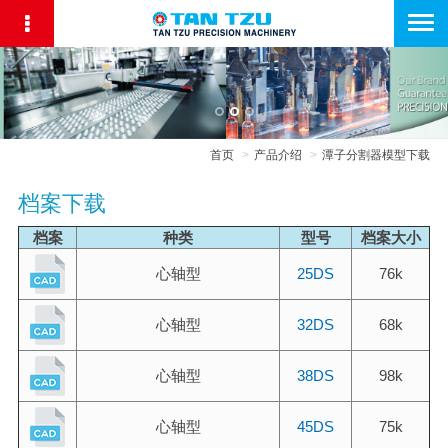
首页
产品介绍
潭子分割器模型下载
档案下载
档案
种类
型号
档案大小
心轴型
25DS
76k
心轴型
32DS
68k
心轴型
38DS
98k
心轴型
45DS
75k