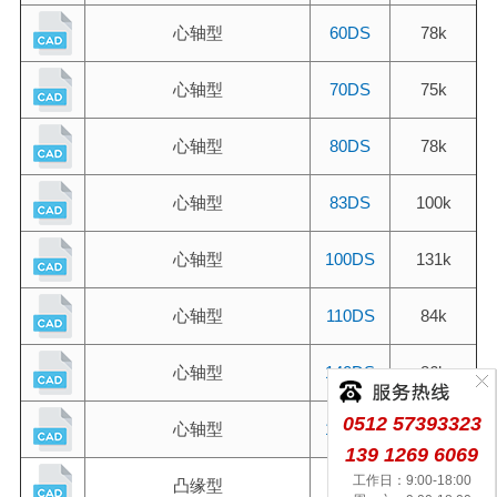
心轴型
60DS
78k
心轴型
70DS
75k
心轴型
80DS
78k
心轴型
83DS
100k
心轴型
100DS
131k
心轴型
110DS
84k
心轴型
140DS
86k
0512 57393323
心轴型
180DS
89k
139 1269 6069
工作日：9:00-18:00
凸缘型
45DF
93k