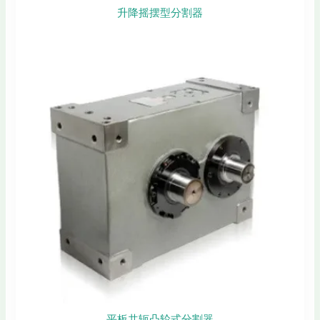
升降摇摆型分割器
平板共轭凸轮式分割器