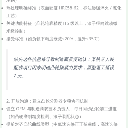
承钢）
热处理明确标准（表面硬度 HRC58-62，标注渗碳淬火 / 氮化
工艺）
关键功能特征（凸轮轮廓精度 IT5 级以上，滚子径向跳动微
米级控制）
接受标准（如负载下精度衰减≤20%，温升≤35℃）
缺失这些信息将导致制造商反复确认：某机器人装
配线项目因未明确凸轮预紧力要求，原型返工延误
7 天。
2. 开放沟通：建立凸轮分割器专项协同机制
设立 OEM 与制造商双技术负责人，每日同步凸轮加工进度
（如凸轮磨削精度检测、滚子装配状态）
提前对齐凸轮曲线类型（中低速选修正正弦曲线，高速选修