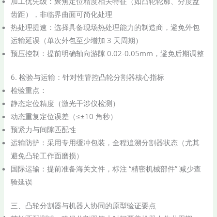
加工优先级：聚焦定位精度相关特征（如凸轮轮廓、分度盘
齿距），非临界曲面可简化处理
热处理提速：选择具备现场热处理能力的制造商，避免外包
运输延误（单次外包至少增加 3 天周期）
预压控制：提前明确轴向游隙 0.02-0.05mm，避免后期调整
6. 检验与运输：针对性管控凸轮分割器核心指标
检验重点：
静态定位精度（激光干涉仪检测）
动态重复定位误差（≤±10 角秒）
预紧力与间隙匹配性
运输防护：采用专用缓冲包装，全程追溯分割器状态（尤其
避免凸轮工作面磨损）
国际运输：提前准备海关文件，标注 “精密机械部件” 减少查
验延误
三、凸轮分割器与机器人协同的原型验证要点