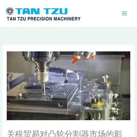
跳
至
内
容
关税贸易对凸轮分割器市场的影