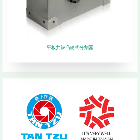
平板共轭凸轮式分割器