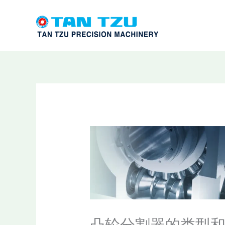
跳
至
内
容
凸轮分割器的类型