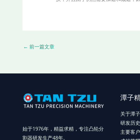
←
前一篇文章
潭子
关于潭
研发历
始于1976年，精益求精，专注凸轮分
主要客
割器研发生产48年。