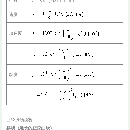
行程
y
= dh f
(z) [mm, in]
i
y
速度
加速度
跃度
凸轮运动函数
摆线（延长的正弦曲线）