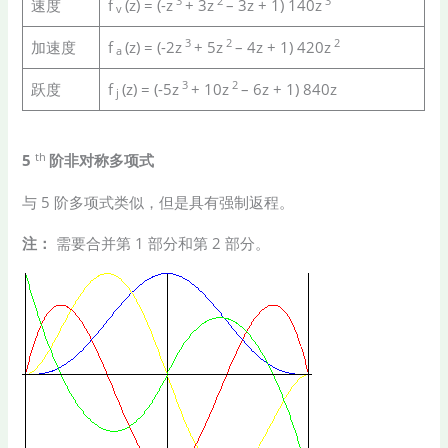
3
2
3
速度
f
(z) = (-z
+ 3z
– 3z + 1) 140z
v
3
2
2
加速度
f
(z) = (-2z
+ 5z
– 4z + 1) 420z
a
3
2
跃度
f
(z) = (-5z
+ 10z
– 6z + 1) 840z
j
th
5
阶非对称多项式
与 5 阶多项式类似，但是具有强制返程。
注：
需要合并第 1 部分和第 2 部分。