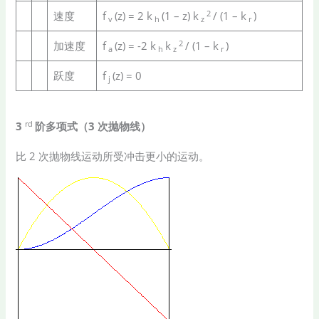
2
速度
f
(z) = 2 k
(1 – z) k
/ (1 – k
)
v
h
z
r
2
加速度
f
(z) = -2 k
k
/ (1 – k
)
a
h
z
r
跃度
f
(z) = 0
j
rd
3
阶多项式（3 次抛物线）
比 2 次抛物线运动所受冲击更小的运动。