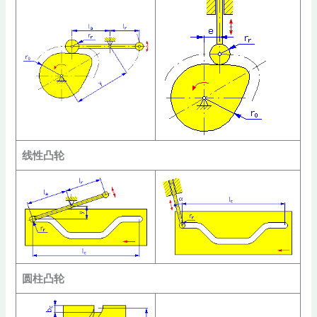
线性凸轮
圆柱凸轮