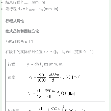
结束行程 h
[mm, in]
max
段行程 d
= h
– h
[mm, in]
h
max
0
行程从属性
盘式凸轮和圆柱凸轮
凸轮旋转角 ϕ
[°]
i
在段中的实际相对位置：z
= (ϕ
– l
)/dl（范围 0 – 1）
i
i
0
行程
y
= dh f
(z) [mm, in]
i
y
速度
加速度