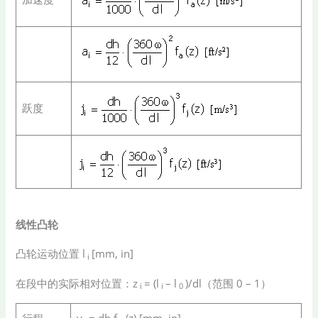
跃度
线性凸轮
凸轮运动位置 l
[mm, in]
i
在段中的实际相对位置：z
= (l
– l
)/dl（范围 0 – 1）
i
i
0