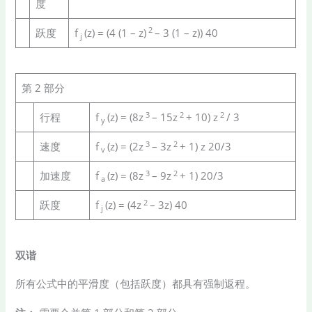
度
2
跃度
f
(z) = (4 (1 – z)
– 3 (1 – z)) 40
j
第 2 部分
3
2
2
行程
f
(z) = (8z
– 15z
+ 10) z
/ 3
y
3
2
速度
f
(z) = (2z
– 3z
+ 1) z 20/3
v
3
2
加速度
f
(z) = (8z
– 9z
+ 1) 20/3
a
2
跃度
f
(z) = (4z
– 3z) 40
j
双谐
所有公式中的平滑度（包括跃度）都具有强制返程。