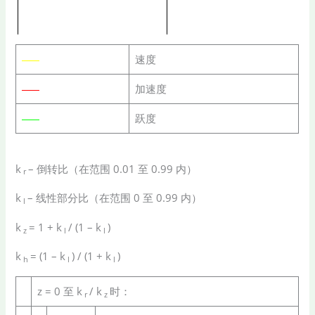
速度
加速度
跃度
k
– 倒转比（在范围 0.01 至 0.99 内）
r
k
– 线性部分比（在范围 0 至 0.99 内）
l
k
= 1 + k
/ (1 – k
)
z
l
l
k
= (1 – k
) / (1 + k
)
h
l
l
z = 0 至 k
/ k
时：
r
z