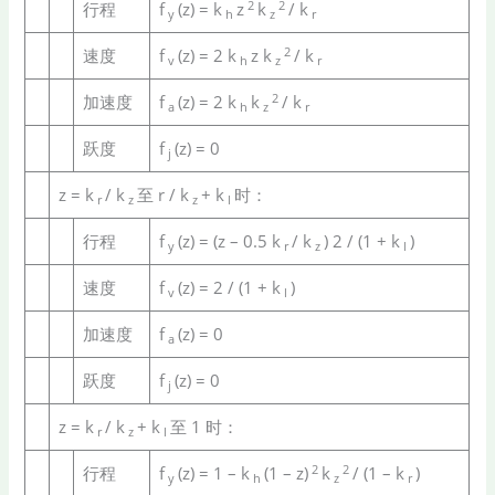
2
2
行程
f
(z) = k
z
k
/ k
y
h
z
r
2
速度
f
(z) = 2 k
z k
/ k
v
h
z
r
2
加速度
f
(z) = 2 k
k
/ k
a
h
z
r
跃度
f
(z) = 0
j
z = k
/ k
至 r / k
+ k
时：
r
z
z
l
行程
f
(z) = (z – 0.5 k
/ k
) 2 / (1 + k
)
y
r
z
l
速度
f
(z) = 2 / (1 + k
)
v
l
加速度
f
(z) = 0
a
跃度
f
(z) = 0
j
z = k
/ k
+ k
至 1 时：
r
z
l
2
2
行程
f
(z) = 1 – k
(1 – z)
k
/ (1 – k
)
y
h
z
r