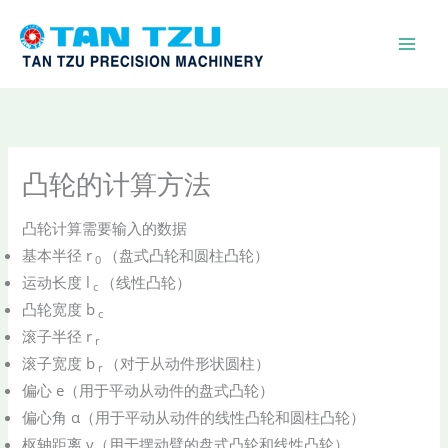
跳
至
内
容
凸轮的计算方法
凸轮计算需要输入的数据
基本半径 r
（盘式凸轮和圆柱凸轮）
0
运动长度 l
（线性凸轮）
c
凸轮宽度 b
c
滚子半径 r
r
滚子宽度 b
（对于从动件形状圆柱）
r
偏心 e（用于平动从动件的盘式凸轮）
偏心角 α（用于平动从动件的线性凸轮和圆柱凸轮）
枢轴距离 y（用于摆动臂的盘式凸轮和线性凸轮）