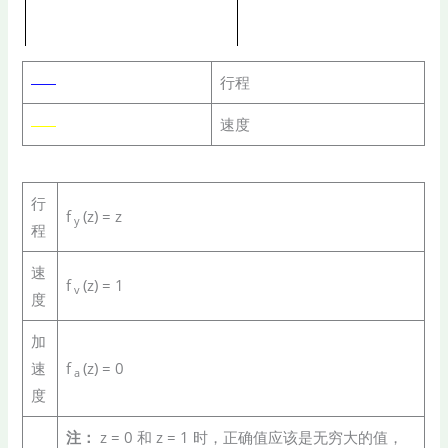
行程
速度
行
f
(z) = z
y
程
速
f
(z) = 1
v
度
加
速
f
(z) = 0
a
度
注：
z = 0 和 z = 1 时，正确值应该是无穷大的值，