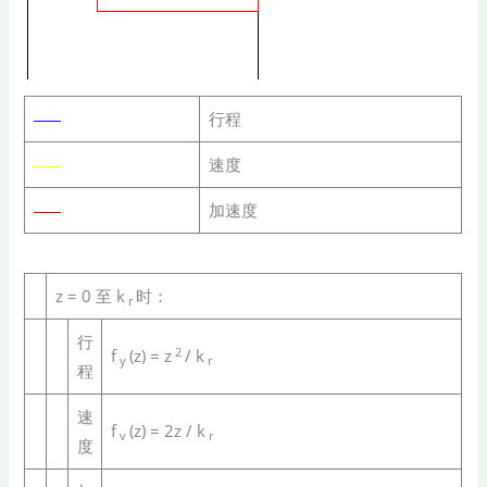
行程
速度
加速度
z = 0 至 k
时：
r
行
2
f
(z) = z
/ k
y
r
程
速
f
(z) = 2z / k
v
r
度