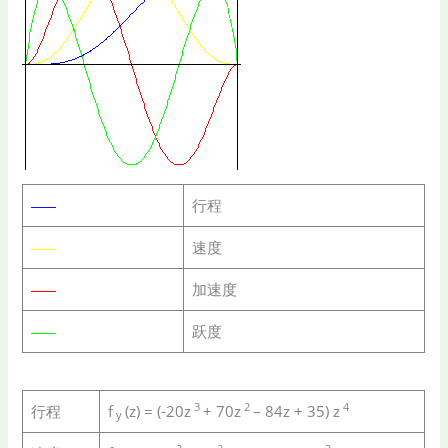
行程
速度
加速度
跃度
3
2
4
行程
f
(z) = (-20z
+ 70z
– 84z + 35) z
y