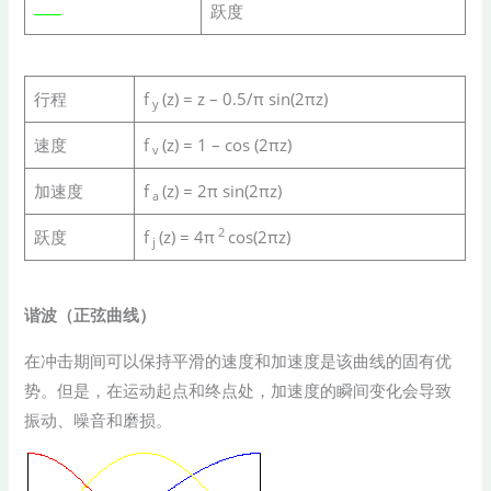
跃度
行程
f
(z) = z – 0.5/π sin(2πz)
y
速度
f
(z) = 1 – cos (2πz)
v
加速度
f
(z) = 2π sin(2πz)
a
2
跃度
f
(z) = 4π
cos(2πz)
j
谐波（正弦曲线）
在冲击期间可以保持平滑的速度和加速度是该曲线的固有优
势。但是，在运动起点和终点处，加速度的瞬间变化会导致
振动、噪音和磨损。