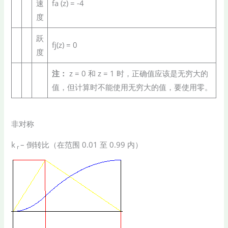
速
fa (z) = -4
度
跃
fj(z) = 0
度
注：
z = 0 和 z = 1 时，正确值应该是无穷大的
值，但计算时不能使用无穷大的值，要使用零。
非对称
k
– 倒转比（在范围 0.01 至 0.99 内）
r